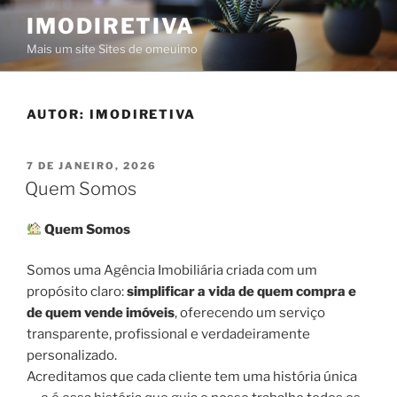
Saltar
IMODIRETIVA
para
Mais um site Sites de omeuimo
o
conteúdo
AUTOR:
IMODIRETIVA
PUBLICADO
7 DE JANEIRO, 2026
EM
Quem Somos
Quem Somos
Somos uma Agência Imobiliária criada com um
propósito claro:
simplificar a vida de quem compra e
de quem vende imóveis
, oferecendo um serviço
transparente, profissional e verdadeiramente
personalizado.
Acreditamos que cada cliente tem uma história única