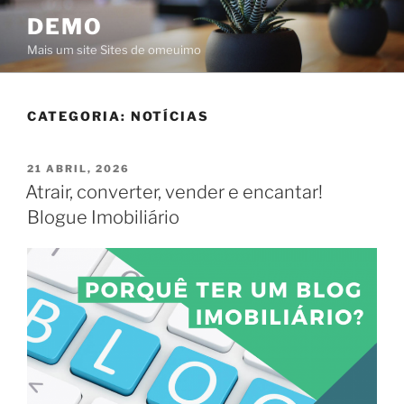
Saltar
DEMO
para
Mais um site Sites de omeuimo
o
conteúdo
CATEGORIA:
NOTÍCIAS
PUBLICADO
21 ABRIL, 2026
EM
Atrair, converter, vender e encantar!
Blogue Imobiliário