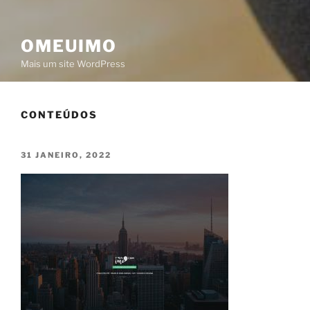
OMEUIMO
Mais um site WordPress
CONTEÚDOS
PUBLICADO
31 JANEIRO, 2022
EM