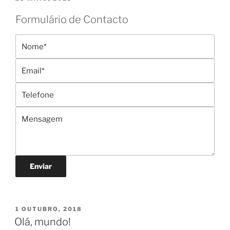
EM
Formulário de Contacto
Enviar
PUBLICADO
1 OUTUBRO, 2018
EM
Olá, mundo!