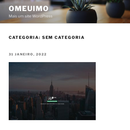
Saltar
OMEUIMO
para
Mais um site WordPress
o
conteúdo
CATEGORIA:
SEM CATEGORIA
PUBLICADO
31 JANEIRO, 2022
EM