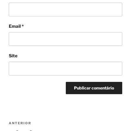
Email
*
Site
Navegação
Conteúdo
ANTERIOR
de
anterior