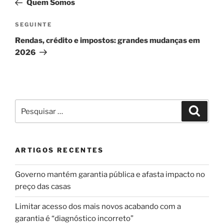
Quem Somos
artigos
Conteúdo
SEGUINTE
seguinte
Rendas, crédito e impostos: grandes mudanças em
2026
Pesquisar
Pesqui
por:
ARTIGOS RECENTES
Governo mantém garantia pública e afasta impacto no
preço das casas
Limitar acesso dos mais novos acabando com a
garantia é “diagnóstico incorreto”