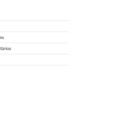
as
tários