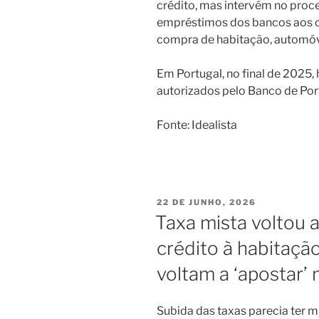
crédito, mas intervém no proc
empréstimos dos bancos aos c
compra de habitação, automóv
Em Portugal, no final de 2025, 
autorizados pelo Banco de Por
Fonte: Idealista
PUBLICADO
22 DE JUNHO, 2026
EM
Taxa mista voltou a
crédito à habitaçã
voltam a ‘apostar’ 
Subida das taxas parecia ter 