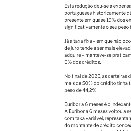
Esta redução deu-se a expensas
portugueses historicamente dão
presente em quase 19% dos e
significativamente o seu peso 
Já a taxa fixa – em que não oc
de juro tende a ser mais elevad
adquire – manteve-se praticam
6% dos créditos.
No final de 2025, as carteiras
mais de 50% do crédito tinha t
peso de 44,2%.
Euribor a 6 meses é o indexan
A Euribor a 6 meses voltou a s
com taxa variável, represent
do montante de crédito conc