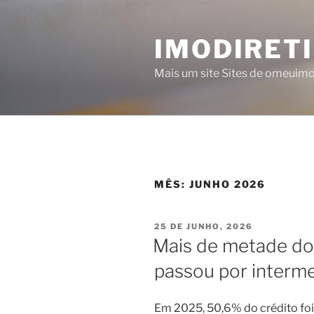
Saltar
para
IMODIRET
o
conteúdo
Mais um site Sites de omeuim
MÊS:
JUNHO 2026
PUBLICADO
25 DE JUNHO, 2026
EM
Mais de metade d
passou por interme
Em 2025, 50,6% do crédito fo