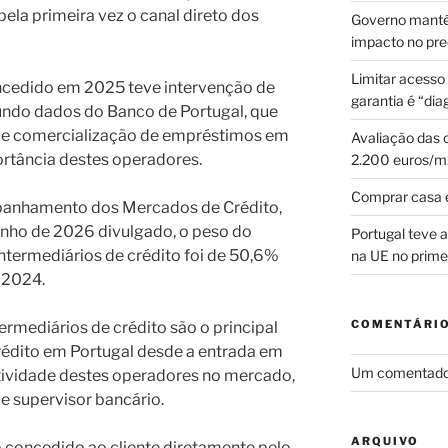
pela primeira vez o canal direto dos
Governo mantém
impacto no pre
Limitar acesso
ncedido em 2025 teve intervenção de
garantia é “dia
gundo dados do Banco de Portugal, que
de comercialização de empréstimos em
Avaliação das 
rtância destes operadores.
2.200 euros/m
Comprar casa 
panhamento dos Mercados de Crédito,
junho de 2026 divulgado, o peso do
Portugal teve 
ntermediários de crédito foi de 50,6%
na UE no primei
 2024.
COMENTÁRIO
termediários de crédito são o principal
rédito em Portugal desde a entrada em
Um comentado
atividade destes operadores no mercado,
e supervisor bancário.
ARQUIVO
o concedido ao cliente diretamente pelo