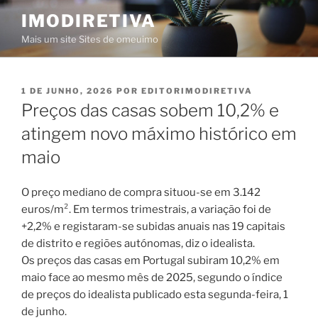
Saltar
IMODIRETIVA
para
Mais um site Sites de omeuimo
o
conteúdo
PUBLICADO
1 DE JUNHO, 2026
POR
EDITORIMODIRETIVA
EM
Preços das casas sobem 10,2% e
atingem novo máximo histórico em
maio
O preço mediano de compra situou-se em 3.142
euros/m². Em termos trimestrais, a variação foi de
+2,2% e registaram-se subidas anuais nas 19 capitais
de distrito e regiões autónomas, diz o idealista.
Os preços das casas em Portugal subiram 10,2% em
maio face ao mesmo mês de 2025, segundo o índice
de preços do idealista publicado esta segunda-feira, 1
de junho.