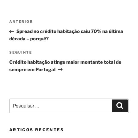
Navegação
Conteúdo
ANTERIOR
de
anterior
Spread no crédito habitação caiu 70% na última
artigos
década – porquê?
Conteúdo
SEGUINTE
seguinte
Crédito habitação atinge maior montante total de
sempre em Portugal
Pesquisar
Pesqui
por:
ARTIGOS RECENTES