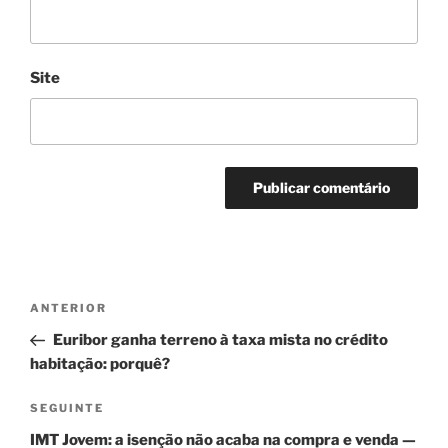
Site
Navegação
Conteúdo
ANTERIOR
de
anterior
Euribor ganha terreno à taxa mista no crédito
artigos
habitação: porquê?
Conteúdo
SEGUINTE
seguinte
IMT Jovem: a isenção não acaba na compra e venda —