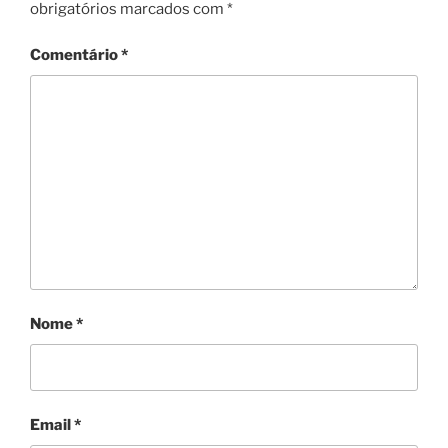
obrigatórios marcados com
*
Comentário
*
Nome
*
Email
*