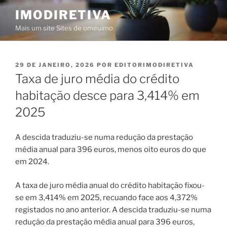
Saltar
IMODIRETIVA
para
Mais um site Sites de omeuimo
o
conteúdo
PUBLICADO
29 DE JANEIRO, 2026
POR
EDITORIMODIRETIVA
EM
Taxa de juro média do crédito
habitação desce para 3,414% em
2025
A descida traduziu-se numa redução da prestação
média anual para 396 euros, menos oito euros do que
em 2024.
A taxa de juro média anual do crédito habitação fixou-
se em 3,414% em 2025, recuando face aos 4,372%
registados no ano anterior. A descida traduziu-se numa
redução da prestação média anual para 396 euros,