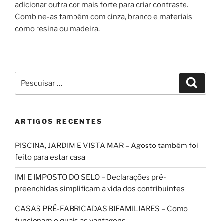
adicionar outra cor mais forte para criar contraste.
Combine-as também com cinza, branco e materiais
como resina ou madeira.
Pesquisar
Pesqui
por:
ARTIGOS RECENTES
PISCINA, JARDIM E VISTA MAR – Agosto também foi
feito para estar casa
IMI E IMPOSTO DO SELO – Declarações pré-
preenchidas simplificam a vida dos contribuintes
CASAS PRÉ-FABRICADAS BIFAMILIARES – Como
funcionam e quais as vantagens