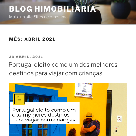
Saltar
BLOG HIMOBILIÁRIA
para
Mais um site Sites de omeuimo
o
conteúdo
MÊS:
ABRIL 2021
PUBLICADO
23 ABRIL, 2021
EM
Portugal eleito como um dos melhores
destinos para viajar com crianças