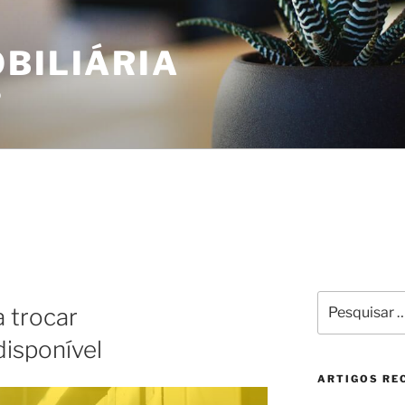
BILIÁRIA
o
Pesquisar
 trocar
por:
isponível
ARTIGOS RE