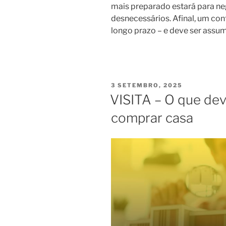
mais preparado estará para ne
desnecessários. Afinal, um co
longo prazo – e deve ser assu
PUBLICADO
3 SETEMBRO, 2025
EM
VISITA – O que deve
comprar casa