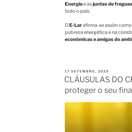
Energia
e as
juntas de fregues
todo o país.
O
E-Lar
afirma-se assim como
pobreza energética e na const
económicas e amigas do amb
PUBLICADO
17 SETEMBRO, 2025
EM
CLÁUSULAS DO C
proteger o seu fi