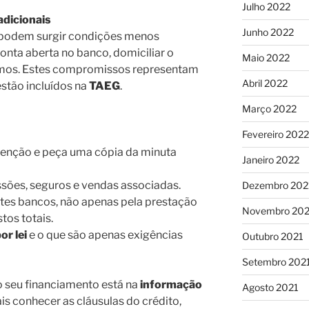
Julho 2022
adicionais
Junho 2022
, podem surgir condições menos
nta aberta no banco, domiciliar o
Maio 2022
nimos. Estes compromissos representam
Abril 2022
estão incluídos na
TAEG
.
Março 2022
Fevereiro 2022
tenção e peça uma cópia da minuta
Janeiro 2022
sões, seguros e vendas associadas.
Dezembro 202
tes bancos, não apenas pela prestação
Novembro 202
os totais.
or lei
e o que são apenas exigências
Outubro 2021
Setembro 202
o seu financiamento está na
informação
Agosto 2021
is conhecer as cláusulas do crédito,