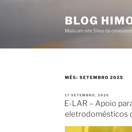
Saltar
para
BLOG HIMO
o
conteúdo
Mais um site Sites de omeuim
MÊS:
SETEMBRO 2025
PUBLICADO
17 SETEMBRO, 2025
EM
E-LAR – Apoio para
eletrodomésticos d