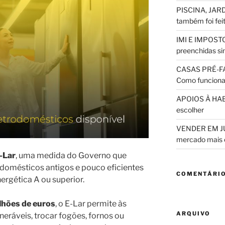
PISCINA, JARD
também foi fei
IMI E IMPOSTO
preenchidas sim
CASAS PRÉ-F
Como funciona
APOIOS À HABI
escolher
VENDER EM JUL
mercado mais 
-Lar
, uma medida do Governo que
rodomésticos antigos e pouco eficientes
COMENTÁRIO
ergética A ou superior.
lhões de euros
, o E-Lar permite às
ARQUIVO
neráveis, trocar fogões, fornos ou