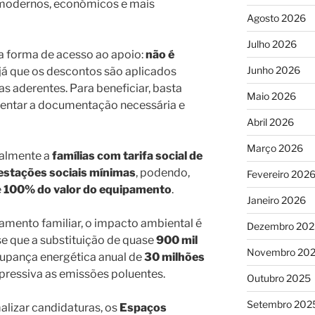
 modernos, económicos e mais
Agosto 2026
Julho 2026
a forma de acesso ao apoio:
não é
Junho 2026
 já que os descontos são aplicados
s aderentes. Para beneficiar, basta
Maio 2026
sentar a documentação necessária e
Abril 2026
Março 2026
palmente a
famílias com tarifa social de
estações sociais mínimas
, podendo,
Fevereiro 202
é
100% do valor do equipamento
.
Janeiro 2026
amento familiar, o impacto ambiental é
Dezembro 202
se que a substituição de quase
900 mil
Novembro 20
upança energética anual de
30 milhões
pressiva as emissões poluentes.
Outubro 2025
Setembro 202
alizar candidaturas, os
Espaços