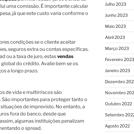
Julho 2023
lui uma comissão. É importante calcular
esa, já que este custo varia conforme o
Junho 2023
Maio 2023
Abril 2023
es condições se o cliente aceitar
Março 2023
s, seguros extra ou contas específicas.
d ou a taxa de juro, estas
vendas
Fevereiro 202
lobal do crédito. Avalie bem se os
gos a longo prazo.
Janeiro 2023
Dezembro 202
os de vida e multirriscos são
Novembro 20
 São importantes para proteger tanto o
Outubro 2022
ituações de imprevisto. No entanto, a
guros fora do banco, desde que
Setembro 202
 assim, algumas instituições penalizam
Agosto 2022
mentando o spread.