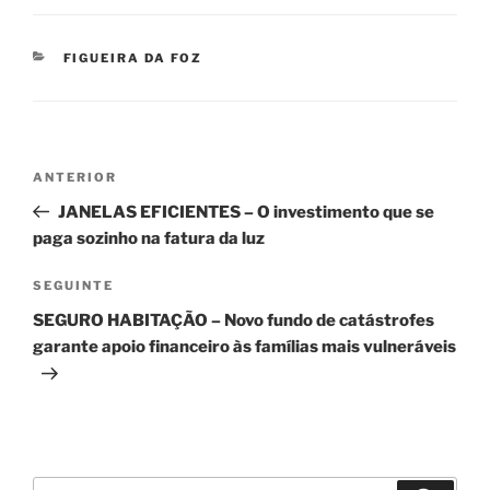
CATEGORIAS
FIGUEIRA DA FOZ
Navegação
Conteúdo
ANTERIOR
de
anterior
JANELAS EFICIENTES – O investimento que se
artigos
paga sozinho na fatura da luz
Conteúdo
SEGUINTE
seguinte
SEGURO HABITAÇÃO – Novo fundo de catástrofes
garante apoio financeiro às famílias mais vulneráveis
Pesquisar