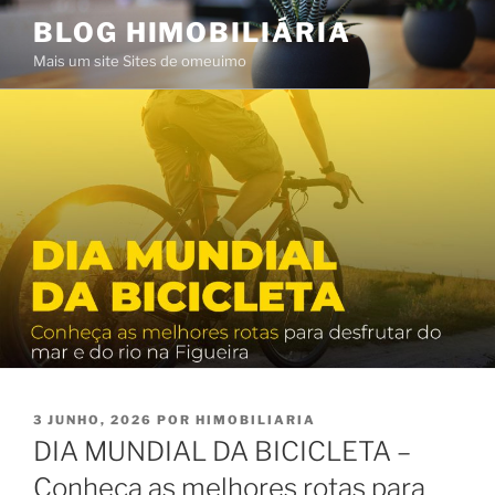
Saltar
BLOG HIMOBILIÁRIA
para
Mais um site Sites de omeuimo
o
conteúdo
PUBLICADO
3 JUNHO, 2026
POR
HIMOBILIARIA
EM
DIA MUNDIAL DA BICICLETA –
Conheça as melhores rotas para