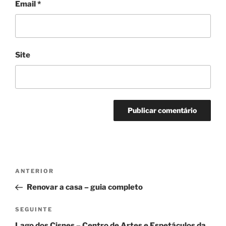
Email
*
Site
Navegação
Conteúdo
ANTERIOR
de
anterior
Renovar a casa – guia completo
artigos
Conteúdo
SEGUINTE
seguinte
Lago dos Cisnes – Centro de Artes e Espetáculos da