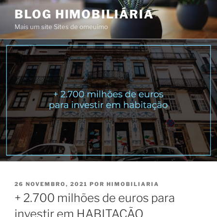
Saltar
BLOG HIMOBILIÁRIA
para
Mais um site Sites de omeuimo
o
conteúdo
PUBLICADO
26 NOVEMBRO, 2021
POR
HIMOBILIARIA
EM
+ 2.700 milhões de euros para
investir em HABITAÇÃO