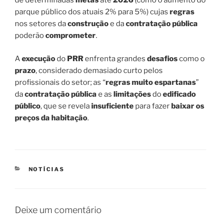
de determinadas
metas
até
2026
(como o aumento do
parque público dos atuais 2% para 5%) cujas
regras
nos setores da
construção
e da
contratação pública
poderão
comprometer
.
A
execução
do
PRR
enfrenta grandes
desafios
como o
prazo
, considerado demasiado curto pelos
profissionais do setor; as “
regras muito espartanas
”
da
contratação pública
e as
limitações
do
edificado
público
, que se revela
insuficiente
para fazer
baixar os
preços da habitação
.
CATEGORIAS
NOTÍCIAS
Deixe um comentário