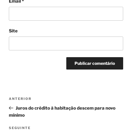
Email
*
Site
Navegação
Conteúdo
ANTERIOR
de
anterior
Juros do crédito à habitação descem para novo
artigos
mínimo
Conteúdo
SEGUINTE