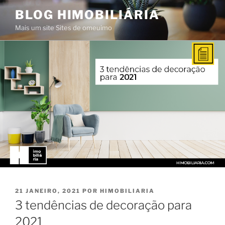
Saltar
BLOG HIMOBILIÁRIA
para
Mais um site Sites de omeuimo
o
conteúdo
PUBLICADO
21 JANEIRO, 2021
POR
HIMOBILIARIA
EM
3 tendências de decoração para
2021