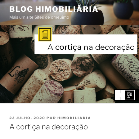
Saltar
BLOG HIMOBILIÁRIA
para
Mais um site Sites de omeuimo
o
conteúdo
PUBLICADO
23 JULHO, 2020
POR
HIMOBILIARIA
EM
A cortiça na decoração