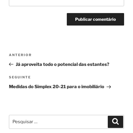
Navegação
Conteúdo
ANTERIOR
de
anterior
Já aproveita todo o potencial das estantes?
artigos
Conteúdo
SEGUINTE
seguinte
Medidas do Simplex 20-21 para o imobiliário
Pesquisar
Pesqui
por: