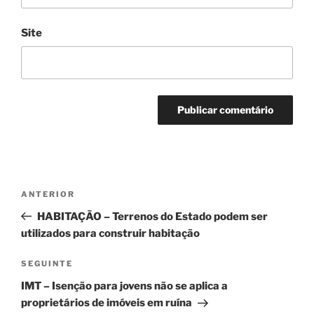
Site
Navegação
Conteúdo
ANTERIOR
de
anterior
HABITAÇÃO – Terrenos do Estado podem ser
artigos
utilizados para construir habitação
Conteúdo
SEGUINTE
seguinte
IMT – Isenção para jovens não se aplica a
proprietários de imóveis em ruína