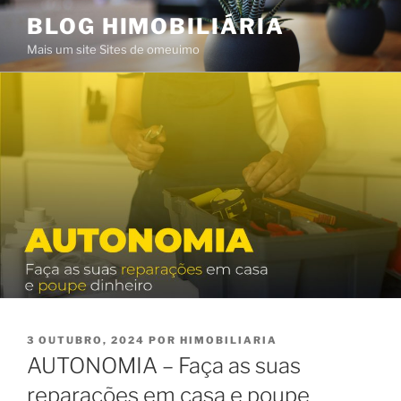
Saltar
BLOG HIMOBILIÁRIA
para
Mais um site Sites de omeuimo
o
conteúdo
PUBLICADO
3 OUTUBRO, 2024
POR
HIMOBILIARIA
EM
AUTONOMIA – Faça as suas
reparações em casa e poupe