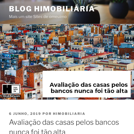
Saltar
BLOG HIMOBILIÁRIA
para
Mais um site Sites de omeuimo
o
conteúdo
PUBLICADO
6 JUNHO, 2019
POR
HIMOBILIARIA
EM
Avaliação das casas pelos bancos
nunca foi tão alta