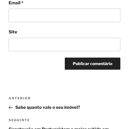
Email
*
Site
Navegação
Conteúdo
ANTERIOR
de
anterior
Sabe quanto vale o seu imóvel?
artigos
Conteúdo
SEGUINTE
seguinte