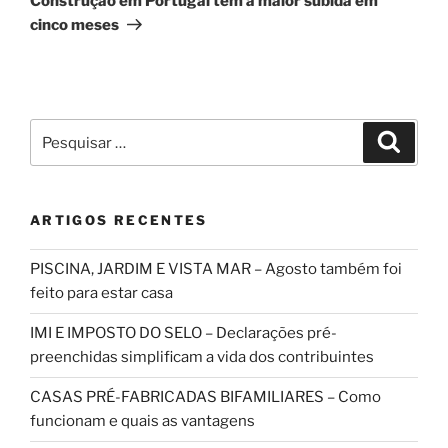
Construção em Portugal tem a maior subida em
cinco meses
Pesquisar
Pesqui
por:
ARTIGOS RECENTES
PISCINA, JARDIM E VISTA MAR – Agosto também foi
feito para estar casa
IMI E IMPOSTO DO SELO – Declarações pré-
preenchidas simplificam a vida dos contribuintes
CASAS PRÉ-FABRICADAS BIFAMILIARES – Como
funcionam e quais as vantagens