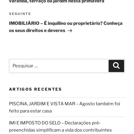
varanda, terraço ou jardim nesta primavera
Conteúdo
SEGUINTE
seguinte
IMOBILIÁRIO – É inquilino ou proprietário? Conheça
os seus direitos e deveres
Pesquisar
Pesqui
por:
ARTIGOS RECENTES
PISCINA, JARDIM E VISTA MAR – Agosto também foi
feito para estar casa
IMI E IMPOSTO DO SELO – Declarações pré-
preenchidas simplificam a vida dos contribuintes