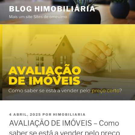
Saltar
BLOG HIMOBILIÁRIA
para
Mais um site Sites de omeuimo
o
conteúdo
PUBLICADO
4 ABRIL, 2025
POR
HIMOBILIARIA
EM
AVALIAÇÃO DE IMÓVEIS – Como
saber se está a vender pelo preço