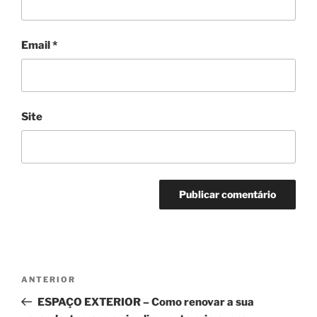
Email
*
Site
Navegação
Conteúdo
ANTERIOR
de
anterior
ESPAÇO EXTERIOR – Como renovar a sua
artigos