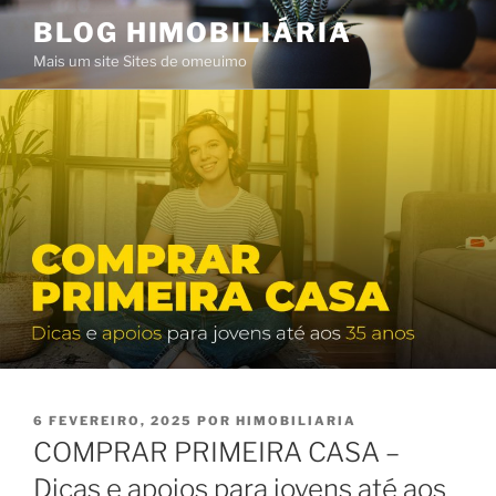
Saltar
BLOG HIMOBILIÁRIA
para
Mais um site Sites de omeuimo
o
conteúdo
PUBLICADO
6 FEVEREIRO, 2025
POR
HIMOBILIARIA
EM
COMPRAR PRIMEIRA CASA –
Dicas e apoios para jovens até aos