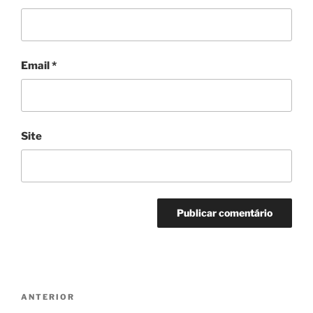
Email
*
Site
Navegação
Conteúdo
ANTERIOR
de