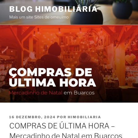
Saltar
BLOG HIMOBILIÁRIA
para
Mais um site Sites de omeuimo
o
conteúdo
PUBLICADO
16 DEZEMBRO, 2024
POR
HIMOBILIARIA
EM
COMPRAS DE ÚLTIMA HORA –
Mercadinho de Natal em Buarcos