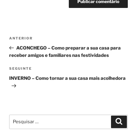
Navegação
Conteúdo
ANTERIOR
de
anterior
ACONCHEGO – Como preparar a sua casa para
artigos
receber amigos e familiares nas festividades
Conteúdo
SEGUINTE
seguinte
INVERNO – Como tornar a sua casa mais acolhedora
Pesquisar
Pesqui
por: