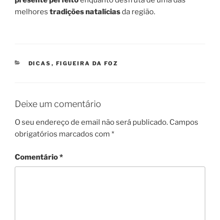
presente perfeito
enquanto desfruta de uma das
melhores
tradições natalícias
da região.
CATEGORIAS
DICAS
,
FIGUEIRA DA FOZ
Deixe um comentário
O seu endereço de email não será publicado.
Campos
obrigatórios marcados com
*
Comentário
*