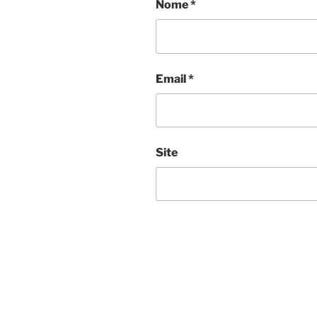
Nome
*
Email
*
Site
Navegação