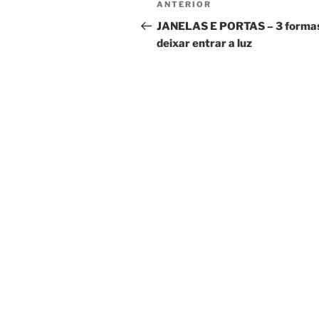
Conteúdo
ANTERIOR
de
anterior
JANELAS E PORTAS – 3 forma
deixar entrar a luz
artigos