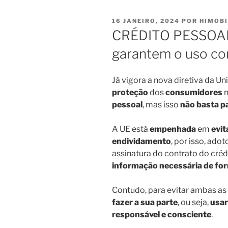
PUBLICADO
16 JANEIRO, 2024
POR
HIMOBI
EM
CRÉDITO PESSOAL 
garantem o uso co
Já vigora a nova diretiva da Un
proteção
dos
consumidores
n
pessoal
, mas isso
não basta p
A UE está
empenhada
em
evit
endividamento
, por isso, ad
assinatura do contrato do créd
informação necessária de form
Contudo, para evitar ambas as
fazer a sua parte
, ou seja,
usar
responsável e consciente
.