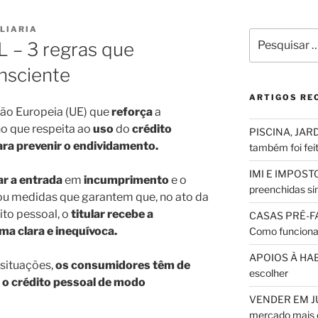
LIARIA
Pesquisar
– 3 regras que
por:
nsciente
ARTIGOS RE
ião Europeia (UE) que
reforça
a
o que respeita ao
uso
do
crédito
PISCINA, JARD
ara prevenir o endividamento.
também foi fei
IMI E IMPOSTO
ar
a entrada
em
incumprimento
e o
preenchidas sim
otou medidas que garantem que, no ato da
ito pessoal, o
titular recebe a
CASAS PRÉ-F
a clara e inequívoca.
Como funciona
APOIOS À HABI
 situações,
os consumidores têm de
escolher
 o crédito pessoal de modo
VENDER EM JUL
mercado mais 