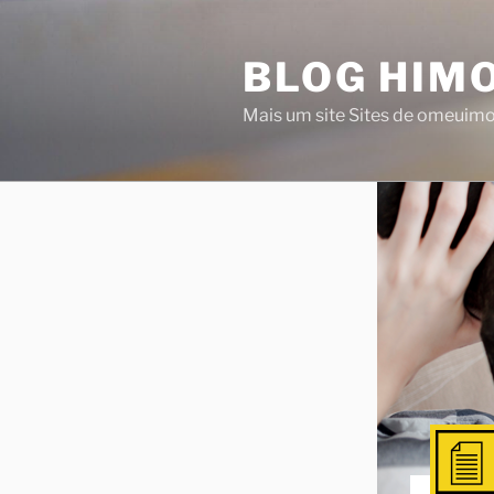
Saltar
para
BLOG HIMO
o
conteúdo
Mais um site Sites de omeuim