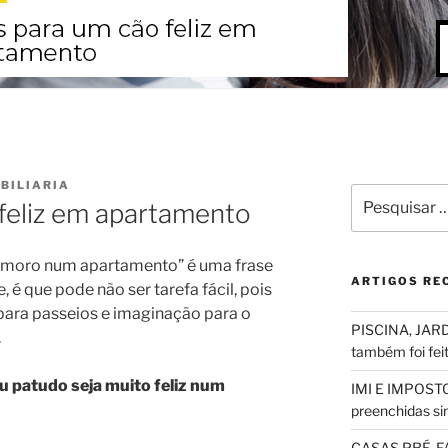
BILIARIA
Pesquisar
feliz em apartamento
por:
 moro num apartamento” é uma frase
ARTIGOS RE
 é que pode não ser tarefa fácil, pois
 para passeios e imaginação para o
PISCINA, JARD
.
também foi fei
eu patudo seja muito feliz num
IMI E IMPOSTO
preenchidas sim
CASAS PRÉ-F