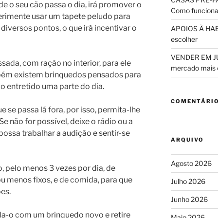
e o seu cão passa o dia, irá promover o
Como funciona
erimente usar um tapete peludo para
diversos pontos, o que irá incentivar o
APOIOS À HABI
escolher
VENDER EM JUL
sada, com ração no interior, para ele
mercado mais 
mbém existem brinquedos pensados para
lo entretido uma parte do dia.
COMENTÁRIO
 se passa lá fora, por isso, permita-lhe
 Se não for possível, deixe o rádio ou a
 possa trabalhar a audição e sentir-se
ARQUIVO
Agosto 2026
o, pelo menos 3 vezes por dia, de
u menos fixos, e de comida, para que
Julho 2026
es.
Junho 2026
da-o com um brinquedo novo e retire
Maio 2026