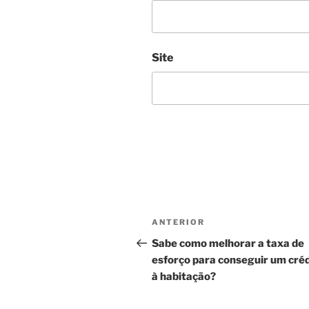
Site
Navegação
Conteúdo
ANTERIOR
de
anterior
Sabe como melhorar a taxa de
esforço para conseguir um cré
artigos
à habitação?