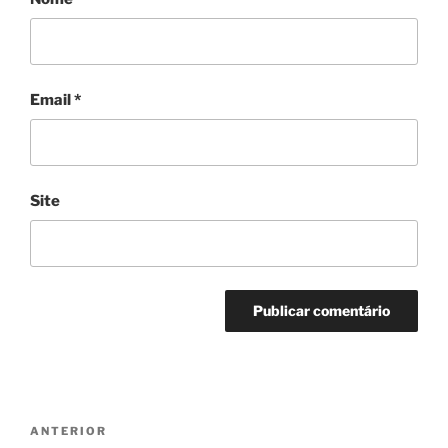
Email
*
Site
Navegação
Conteúdo
ANTERIOR
de