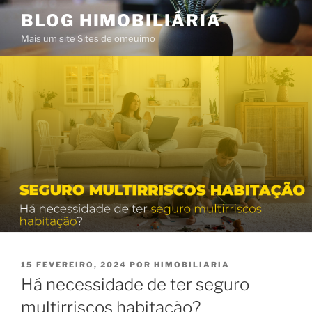
Saltar
BLOG HIMOBILIÁRIA
para
Mais um site Sites de omeuimo
o
conteúdo
PUBLICADO
15 FEVEREIRO, 2024
POR
HIMOBILIARIA
EM
Há necessidade de ter seguro
multirriscos habitação?