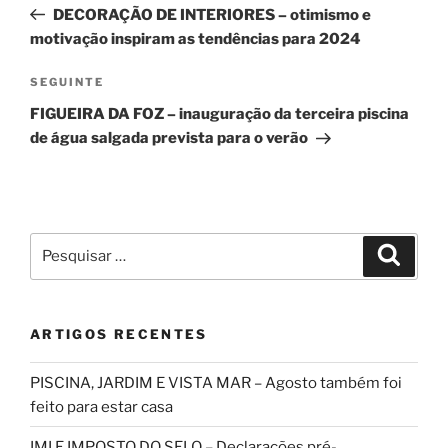
anterior
DECORAÇÃO DE INTERIORES – otimismo e
artigos
motivação inspiram as tendências para 2024
Conteúdo
SEGUINTE
seguinte
FIGUEIRA DA FOZ – inauguração da terceira piscina
de água salgada prevista para o verão
Pesquisar
Pesqui
por:
ARTIGOS RECENTES
PISCINA, JARDIM E VISTA MAR – Agosto também foi
feito para estar casa
IMI E IMPOSTO DO SELO – Declarações pré-