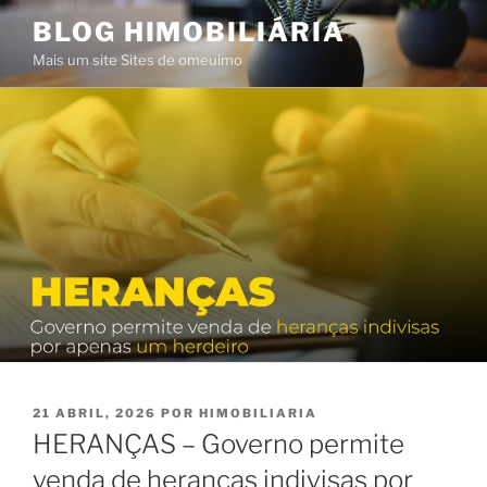
Saltar
BLOG HIMOBILIÁRIA
para
Mais um site Sites de omeuimo
o
conteúdo
PUBLICADO
21 ABRIL, 2026
POR
HIMOBILIARIA
EM
HERANÇAS – Governo permite
venda de heranças indivisas por