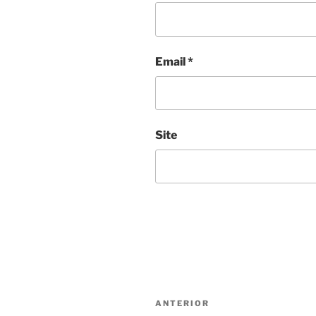
Email
*
Site
Navegação
Conteúdo
ANTERIOR