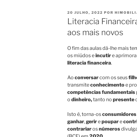
PUBLICADO
20 JULHO, 2022
POR
HIMOBILI
EM
Literacia Financeira
aos mais novos
O fim das aulas dá-lhe mais t
os miúdos e
incutir
e aprimora
literacia financeira
.
Ao
conversar
com os seus
fil
transmite
conhecimento
e pr
competências
fundamentais
o
dinheiro,
tanto no
presente
Isto é, torna-os
consumidores 
ganhar
,
gerir
e
poupar
e
contr
contrariar
os
números
divulg
(BCE) em
2020
.