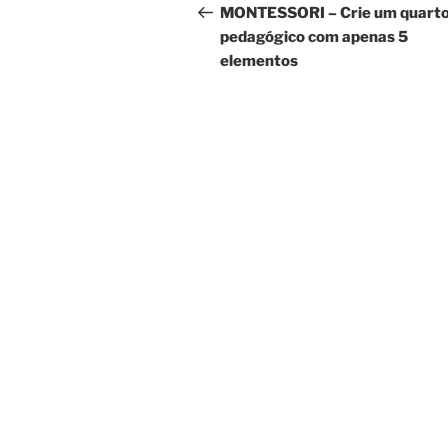
de
anterior
MONTESSORI – Crie um quart
pedagógico com apenas 5
artigos
elementos