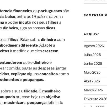
iteracia financeira
, os
portugueses
são
COMENTÁRIO
ais baixo
, entre os 19 países da zona
ma
e poder
incutir
nos seus
filhos
a
o
dinheiro
, siga as nossas
dicas
.
ARQUIVO
seus
filhos
!
Falar
sobre
dinheiro
com
abordagem diferente
. Adapte a
Agosto 2026
eitos
à medida que eles
crescem
.
Julho 2026
entenderem
que o
dinheiro
é
Junho 2026
rar comida, pagar as despesas, jantar
Maio 2026
cidos
,
explique
alguns
conceitos
como
estimentos
e
poupanças.
Abril 2026
Março 2026
e sobre a sua
utilidade
. O
mealheiro
 poupado
ou, caso haja um
objetivo
Fevereiro 202
o),
maximizar
a
poupança
definindo