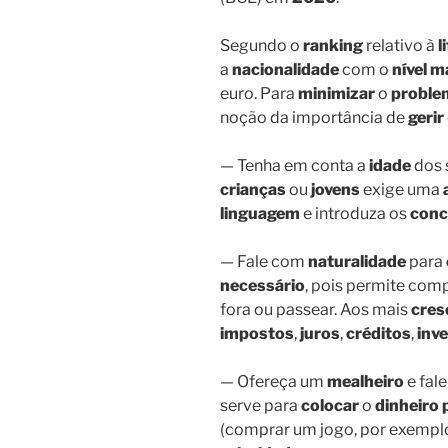
Segundo o
ranking
relativo à
l
a
nacionalidade
com o
nível m
euro. Para
minimizar
o
proble
noção da importância de
gerir
— Tenha em conta a
idade
dos 
crianças
ou
jovens
exige uma
linguagem
e introduza os
conc
— Fale com
naturalidade
para
necessário
, pois permite comp
fora ou passear. Aos mais
cres
impostos
,
juros
,
créditos
,
inv
— Ofereça um
mealheiro
e fal
serve para
colocar
o
dinheiro
(comprar um jogo, por exempl