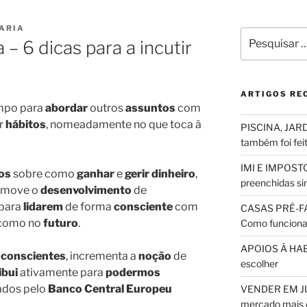
ARIA
Pesquisar
 – 6 dicas para a incutir
por:
ARTIGOS RE
empo para
abordar
outros
assuntos
com
r
hábitos
, nomeadamente no que toca à
PISCINA, JARD
também foi fei
IMI E IMPOSTO
hos
sobre como
ganhar
e
gerir
dinheiro
,
preenchidas sim
omove o
desenvolvimento
de
para
lidarem
de forma
consciente
com
CASAS PRÉ-F
como no
futuro
.
Como funciona
APOIOS À HABI
conscientes
, incrementa a
noção
de
escolher
ibui
ativamente para
podermos
ados pelo
Banco Central Europeu
VENDER EM JUL
mercado mais 