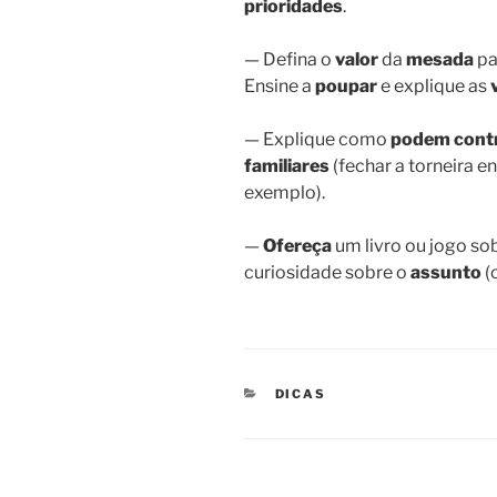
prioridades
.
— Defina o
valor
da
mesada
pa
Ensine a
poupar
e explique as
— Explique como
podem contr
familiares
(fechar a torneira 
exemplo).
—
Ofereça
um livro ou jogo so
curiosidade sobre o
assunto
(
CATEGORIAS
DICAS