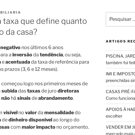
BILIARIA
Pesquisar
 taxa que define quanto
por:
o da casa?
ARTIGOS RE
 negativo
nos últimos 6 anos
para a
inversão
da
tendência
, ou seja,
PISCINA, JARD
a
e
acentuada
da taxa de referência para
também foi fei
s prazos (3, 6 e 12 meses).
IMI E IMPOSTO
preenchidas sim
só começou logo nos primeiros meses de
a
subida
das
taxas
de juro
diretoras
CASAS PRÉ-F
e
não
há
sinais
de
abrandamento
.
Como funciona
APOIOS À HABI
em
visível
no
valor
da
mensalidade
do
escolher
a
de
dinheiro disponível
ao longo do
esas
com
maior impacto
no orçamento.
VENDER EM JUL
mercado mais 