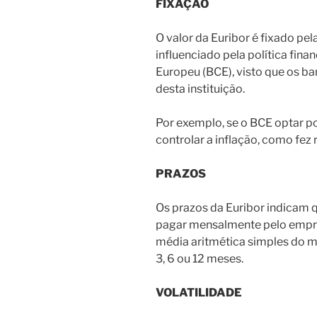
FIXAÇÃO
O valor da Euribor é fixado pe
influenciado pela política fin
Europeu (BCE), visto que os ba
desta instituição.
Por exemplo, se o BCE optar po
controlar a inflação, como fez
PRAZOS
Os prazos da Euribor indicam q
pagar mensalmente pelo empré
média aritmética simples do m
3, 6 ou 12 meses.
VOLATILIDADE