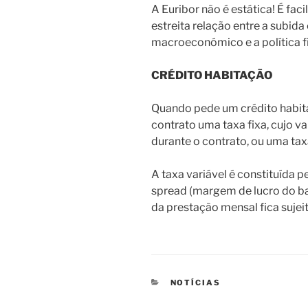
A Euribor não é estática! É fac
estreita relação entre a subida
macroeconómico e a política f
CRÉDITO HABITAÇÃO
Quando pede um crédito habit
contrato uma taxa fixa, cujo va
durante o contrato, ou uma taxa
A taxa variável é constituída p
spread (margem de lucro do ban
da prestação mensal fica sujeit
CATEGORIAS
NOTÍCIAS