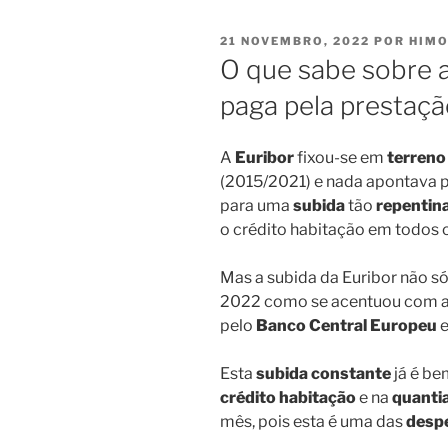
PUBLICADO
21 NOVEMBRO, 2022
POR
HIMO
EM
O que sabe sobre a
paga pela prestaçã
A
Euribor
fixou-se em
terreno
(2015/2021) e nada apontava 
para uma
subida
tão
repentin
o crédito habitação em todos o
Mas a subida da Euribor não 
2022 como se acentuou com 
pelo
Banco Central Europeu
Esta
subida constante
já é b
crédito habitação
e na
quanti
mês, pois esta é uma das
desp