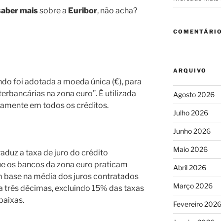
saber mais
sobre a
Euribor
, não acha?
COMENTÁRIO
ARQUIVO
do foi adotada a moeda única (€), para
terbancárias na zona euro”. É utilizada
Agosto 2026
camente em todos os créditos.
Julho 2026
Junho 2026
Maio 2026
aduz a taxa de juro do crédito
e os bancos da zona euro praticam
Abril 2026
om base na média dos juros contratados
Março 2026
a três décimas, excluindo 15% das taxas
baixas.
Fevereiro 202