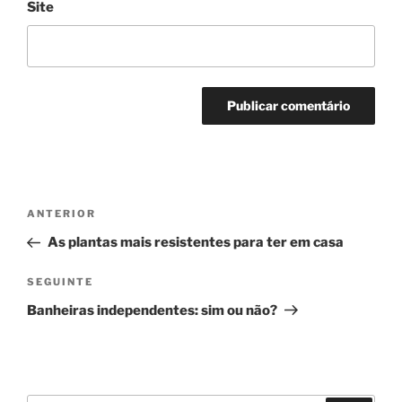
Site
Navegação
Conteúdo
ANTERIOR
de
anterior
As plantas mais resistentes para ter em casa
artigos
Conteúdo
SEGUINTE
seguinte
Banheiras independentes: sim ou não?