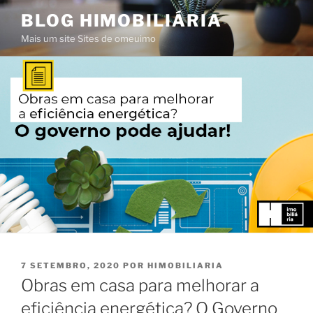
Saltar
BLOG HIMOBILIÁRIA
para
Mais um site Sites de omeuimo
o
conteúdo
PUBLICADO
7 SETEMBRO, 2020
POR
HIMOBILIARIA
EM
Obras em casa para melhorar a
eficiência energética? O Governo