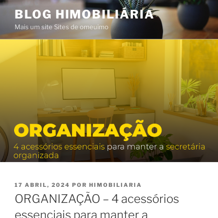
Saltar
BLOG HIMOBILIÁRIA
para
Mais um site Sites de omeuimo
o
conteúdo
PUBLICADO
17 ABRIL, 2024
POR
HIMOBILIARIA
EM
ORGANIZAÇÃO – 4 acessórios
essenciais para manter a