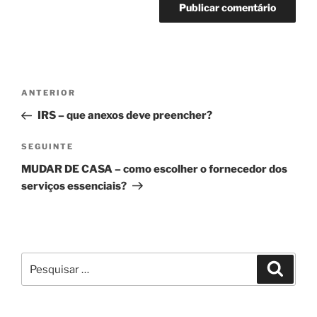
Navegação
Conteúdo
ANTERIOR
de
anterior
IRS – que anexos deve preencher?
artigos
Conteúdo
SEGUINTE
seguinte
MUDAR DE CASA – como escolher o fornecedor dos
serviços essenciais?
Pesquisar
Pesqui
por: