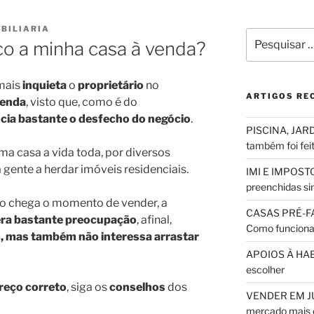
BILIARIA
Pesquisar
co a minha casa à venda?
por:
mais
inquieta
o
proprietário
no
ARTIGOS RE
venda
, visto que, como é do
ncia bastante o desfecho do negócio
.
PISCINA, JARD
também foi fei
 casa a vida toda, por diversos
 gente a herdar imóveis residenciais.
IMI E IMPOSTO
preenchidas sim
o chega o momento de vender, a
CASAS PRÉ-F
era
bastante preocupação
, afinal,
Como funciona
, mas também não interessa arrastar
APOIOS À HABI
escolher
reço correto
, siga os
conselhos
dos
VENDER EM JUL
mercado mais 