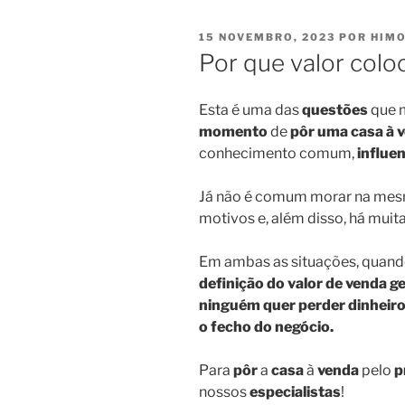
PUBLICADO
15 NOVEMBRO, 2023
POR
HIMO
EM
Por que valor colo
Esta é uma das
questões
que 
momento
de
pôr uma casa à
conhecimento comum,
influe
Já não é comum morar na mesma
motivos e, além disso, há muita
Em ambas as situações, quand
definição do valor de venda g
ninguém quer perder dinheiro
o fecho do negócio.
Para
pôr
a
casa
à
venda
pelo
p
nossos
especialistas
!