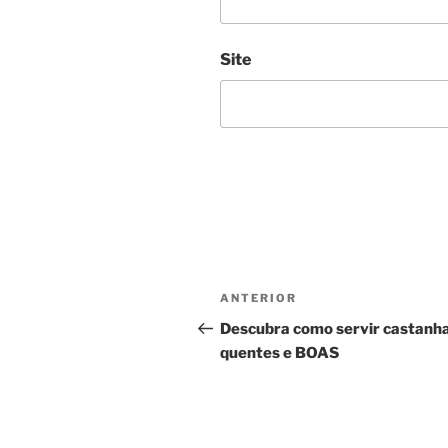
Site
Navegação
Conteúdo
ANTERIOR
de
anterior
Descubra como servir castanh
quentes e BOAS
artigos