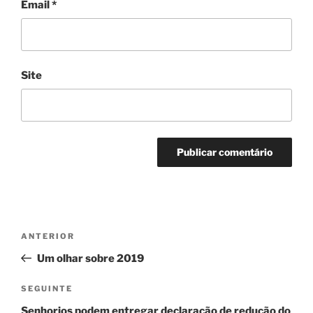
Email
*
Site
Navegação
Conteúdo
ANTERIOR
de
anterior
Um olhar sobre 2019
artigos
Conteúdo
SEGUINTE
seguinte
Senhorios podem entregar declaração de redução do