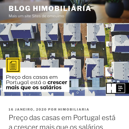
Saltar
BLOG HIMOBILIÁRIA
para
Mais um site Sites de omeuimo
o
conteúdo
PUBLICADO
16 JANEIRO, 2020
POR
HIMOBILIARIA
EM
Preço das casas em Portugal está
a crescer mais que os salários