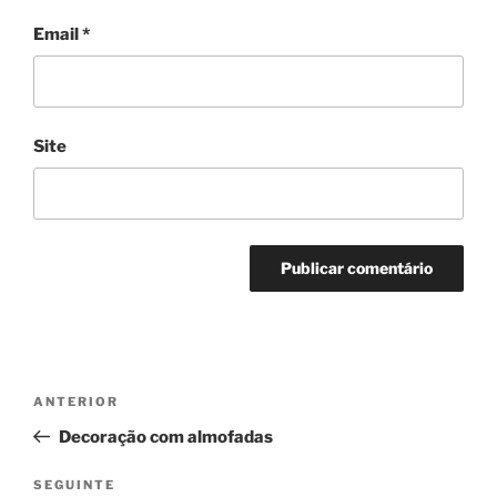
Email
*
Site
Navegação
Conteúdo
ANTERIOR
de
anterior
Decoração com almofadas
artigos
Conteúdo
SEGUINTE