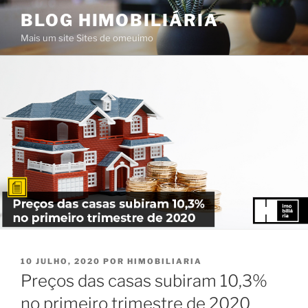
Saltar
BLOG HIMOBILIÁRIA
para
Mais um site Sites de omeuimo
o
conteúdo
PUBLICADO
10 JULHO, 2020
POR
HIMOBILIARIA
EM
Preços das casas subiram 10,3%
no primeiro trimestre de 2020