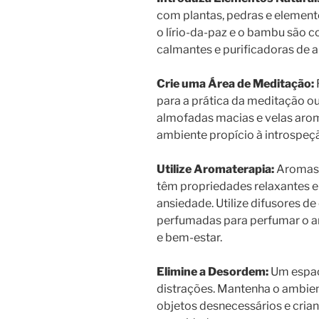
com plantas, pedras e element
o lírio-da-paz e o bambu são 
calmantes e purificadoras de ar
Crie uma Área de Meditação:
para a prática da meditação ou
almofadas macias e velas arom
ambiente propício à introspeç
Utilize Aromaterapia:
Aromas 
têm propriedades relaxantes e 
ansiedade. Utilize difusores d
perfumadas para perfumar o a
e bem-estar.
Elimine a Desordem:
Um espaço
distrações. Mantenha o ambien
objetos desnecessários e cri