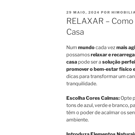
PUBLICADO
29 MAIO, 2024
POR
HIMOBILI
EM
RELAXAR – Como C
Casa
Num
mundo
cada vez
mais ag
possamos
relaxar e recarrega
casa
pode ser a
solução perfe
promover o bem-estar físico 
dicas para transformar um can
tranquilidade.
Escolha Cores Calmas:
Opte p
tons de azul, verde e branco, p
têm o poder de acalmar os sen
ambiente.
Introduza Elementos Naturai