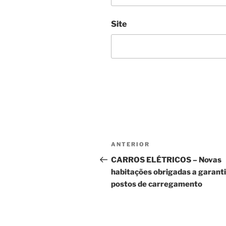
Site
Navegação
Conteúdo
ANTERIOR
de
anterior
CARROS ELÉTRICOS – Novas
habitações obrigadas a garanti
artigos
postos de carregamento