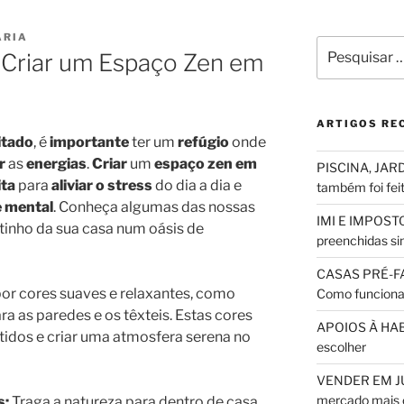
ARIA
Pesquisar
riar um Espaço Zen em
por:
ARTIGOS RE
itado
, é
importante
ter um
refúgio
onde
r
as
energias
.
Criar
um
espaço zen em
PISCINA, JARD
ita
para
aliviar o stress
do dia a dia e
também foi fei
e mental
. Conheça algumas das nossas
IMI E IMPOSTO
tinho da sua casa num oásis de
preenchidas sim
CASAS PRÉ-F
or cores suaves e relaxantes, como
Como funciona
ara as paredes e os têxteis. Estas cores
APOIOS À HABI
tidos e criar uma atmosfera serena no
escolher
VENDER EM JUL
mercado mais 
s:
Traga a natureza para dentro de casa