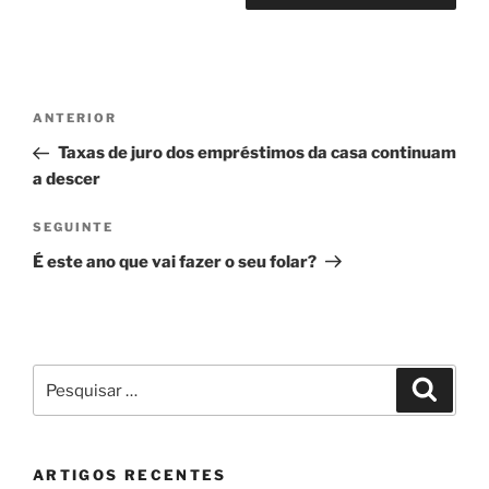
Navegação
Conteúdo
ANTERIOR
de
anterior
Taxas de juro dos empréstimos da casa continuam
artigos
a descer
Conteúdo
SEGUINTE
seguinte
É este ano que vai fazer o seu folar?
Pesquisar
Pesqui
por:
ARTIGOS RECENTES