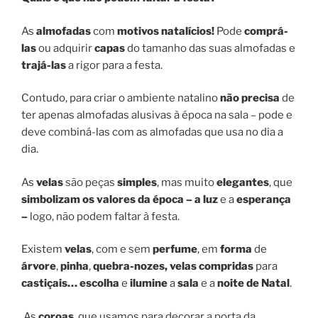
As
almofadas
com
motivos natalícios!
Pode
comprá-
las
ou adquirir
capas
do tamanho das suas almofadas e
trajá-las
a rigor para a festa.
Contudo, para criar o ambiente natalino
não precisa
de
ter apenas almofadas alusivas à época na sala – pode e
deve combiná-las com as almofadas que usa no dia a
dia.
As
velas
são peças
simples
, mas muito
elegantes
, que
simbolizam os valores da época – a luz
e a
esperança
–
logo, não podem faltar à festa.
Existem
velas
, com e sem
perfume
, em
forma
de
árvore
,
pinha
,
quebra-nozes,
velas compridas
para
castiçais… escolha
e
ilumine
a
sala
e a
noite de Natal
.
As
coroas
, que usamos para decorar a porta da