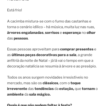
Está frio!
A cacimba mistura-se com o fumo das castanhas e
torna o cenário idílico – há música, muita luz nas ruas,
árvores engalanadas
,
sorrisos
e
esperança
no
olhar
das
pessoas
.
Essas pessoas aproveitam para
comprar presentes
e
as
últimas peças decorativas
para a sala
, a grande
anfitriã da noite de Natal – já lá vai o tempo em que a
decoração natalícia se resumia à árvore e ao presépio.
Todos os anos surgem novidades irresistíveis no
mercado, mas são os
clássicos
, com o
toque
irreverente
das
tendências
da
estação,
que
tornam
o
ambiente
da
sala mágico.
Quais é que não podem faltar à festa?