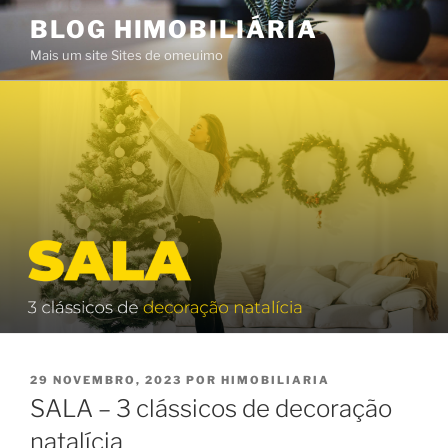
Saltar
BLOG HIMOBILIÁRIA
para
Mais um site Sites de omeuimo
o
conteúdo
PUBLICADO
29 NOVEMBRO, 2023
POR
HIMOBILIARIA
EM
SALA – 3 clássicos de decoração
natalícia