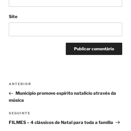
Site
Navegação
Conteúdo
ANTERIOR
de
anterior
Município promove espírito natalício através da
artigos
música
Conteúdo
SEGUINTE
seguinte
FILMES – 4 clássicos de Natal para toda a família