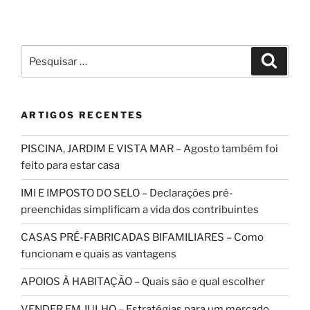
Pesquisar
Pesqui
por:
ARTIGOS RECENTES
PISCINA, JARDIM E VISTA MAR – Agosto também foi
feito para estar casa
IMI E IMPOSTO DO SELO – Declarações pré-
preenchidas simplificam a vida dos contribuintes
CASAS PRÉ-FABRICADAS BIFAMILIARES – Como
funcionam e quais as vantagens
APOIOS À HABITAÇÃO – Quais são e qual escolher
VENDER EM JULHO – Estratégias para um mercado