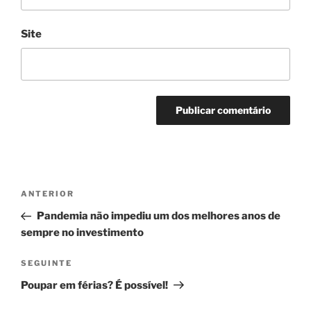
Site
Navegação
Conteúdo
ANTERIOR
de
anterior
Pandemia não impediu um dos melhores anos de
artigos
sempre no investimento
Conteúdo
SEGUINTE
seguinte
Poupar em férias? É possível!