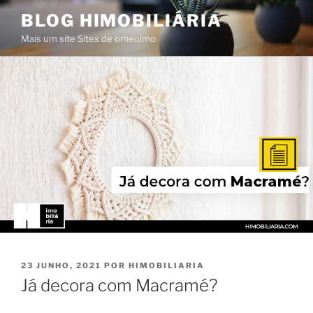
Saltar
BLOG HIMOBILIÁRIA
para
Mais um site Sites de omeuimo
o
conteúdo
PUBLICADO
23 JUNHO, 2021
POR
HIMOBILIARIA
EM
Já decora com Macramé?