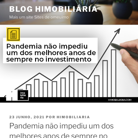
Saltar
BLOG HIMOBILIÁRIA
para
Mais um site Sites de omeuimo
o
conteúdo
PUBLICADO
23 JUNHO, 2021
POR
HIMOBILIARIA
EM
Pandemia não impediu um dos
melhores anos de sempre no