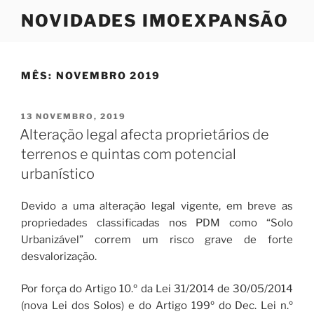
Saltar
NOVIDADES IMOEXPANSÃO
para
o
conteúdo
MÊS:
NOVEMBRO 2019
PUBLICADO
13 NOVEMBRO, 2019
EM
Alteração legal afecta proprietários de
terrenos e quintas com potencial
urbanístico
Devido a uma alteração legal vigente, em breve as
propriedades classificadas nos PDM como “Solo
Urbanizável” correm um risco grave de forte
desvalorização.
Por força do Artigo 10.º da Lei 31/2014 de 30/05/2014
(nova Lei dos Solos) e do Artigo 199º do Dec. Lei n.º