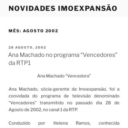
Saltar
NOVIDADES IMOEXPANSÃO
para
o
conteúdo
MÊS:
AGOSTO 2002
PUBLICADO
28 AGOSTO, 2002
EM
Ana Machado no programa “Vencedores”
da RTP1
Ana Machado “Vencedora”
Ana Machado, sócia-gerente da Imoexpansão, foi a
convidada do programa de televisão denominado
“Vencedores” transmitido no passado dia 28 de
Agosto de 2002, no canal 1 da RTP.
Conduzido por Helena Ramos, conhecida