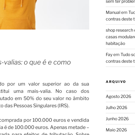
sem ter problem
Manual
em
Tud
contras deste t
shop research 
casas modulares
habitação
Fay
em
Tudo so
s-valias: o que é e como
contras deste t
ARQUIVO
o por um valor superior ao da sua
stitui uma mais-valia. No caso dos
Agosto 2026
ributado em 50% do seu valor no âmbito
 das Pessoas Singulares (IRS).
Julho 2026
Junho 2026
 comprada por 100.000 euros e vendida
ia é de 100.000 euros. Apenas metade –
Maio 2026
ada para efeitos de tributação. Sobre