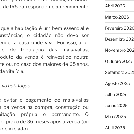
Abril 2026
xa de IRS correspondente ao rendimento
Março 2026
Fevereiro 202
 que a habitação é um bem essencial e
unstâncias, o cidadão não deve ser
Dezembro 202
nder a casa onde vive. Por isso, a lei
ão de tributação das mais-valias,
Novembro 20
duto da venda é reinvestido noutra
Outubro 2025
te ou, no caso dos maiores de 65 anos,
 vitalícia.
Setembro 202
Agosto 2025
nova habitação
Julho 2025
 evitar o pagamento de mais-valias
Junho 2025
lor da venda na compra, construção ou
abitação própria e permanente. O
Maio 2025
 no prazo de 36 meses após a venda (ou
Abril 2025
ido iniciado).