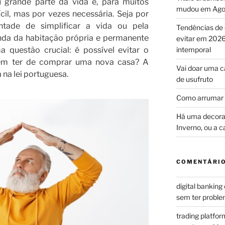
 grande parte da vida é, para muitos
mudou em Ago
cil, mas por vezes necessária. Seja por
tade de simplificar a vida ou pela
Tendências de 
enda da habitação própria e permanente
evitar em 2026
 questão crucial: é possível evitar o
intemporal
em ter de comprar uma nova casa? A
Vai doar uma c
a na lei portuguesa.
de usufruto
Como arrumar 
Há uma decoraç
Inverno, ou a c
COMENTÁRIO
digital banking
sem ter problem
trading platfor