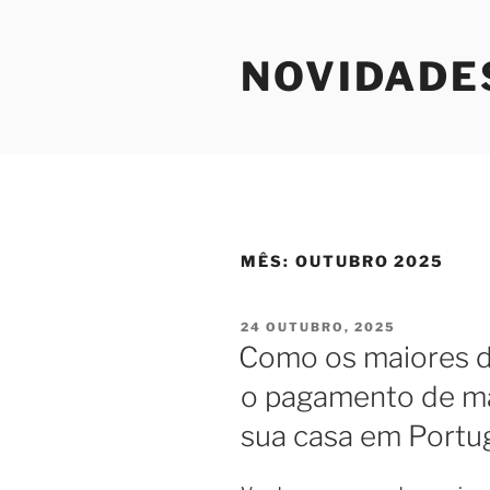
Saltar
para
NOVIDADE
o
conteúdo
MÊS:
OUTUBRO 2025
PUBLICADO
24 OUTUBRO, 2025
EM
Como os maiores d
o pagamento de ma
sua casa em Portu