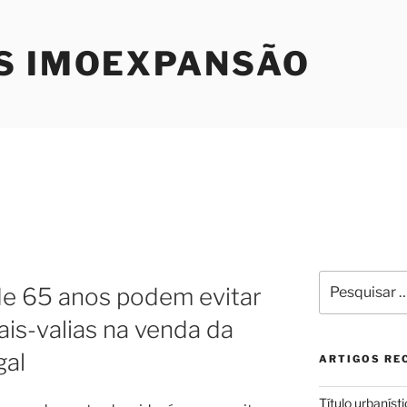
S IMOEXPANSÃO
Pesquisar
e 65 anos podem evitar
por:
is-valias na venda da
gal
ARTIGOS RE
Título urbaníst