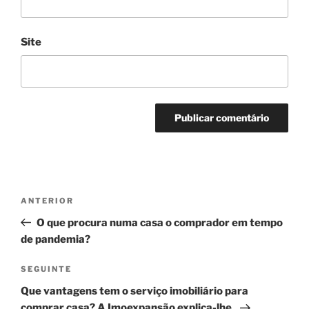
Site
Navegação
Conteúdo
ANTERIOR
de
anterior
O que procura numa casa o comprador em tempo
artigos
de pandemia?
Conteúdo
SEGUINTE
seguinte
Que vantagens tem o serviço imobiliário para
comprar casa? A Imoexpansão explica-lhe.