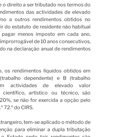
e o direito a ser tributado nos termos do
rendimentos das actividades de elevado
mo a outros rendimentos obtidos no
ir do estatuto de residente não habitual
er pagar menos imposto em cada ano,
improrrogável de 10 anos consecutivos,
ado na declaração anual de rendimentos
o, os rendimentos líquidos obtidos em
(trabalho dependente) e B (trabalho
 em actividades de elevado valor
científico, artístico ou técnico, são
 20%, se não for exercida a opção pelo
º 72.º do CIRS.
trangeiro, tem-se aplicado o método de
nção para eliminar a dupla tributação
 o Estado onde tais rendimentos são