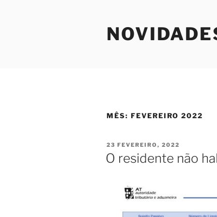
Saltar
para
NOVIDADE
o
conteúdo
MÊS:
FEVEREIRO 2022
PUBLICADO
23 FEVEREIRO, 2022
EM
O residente não ha