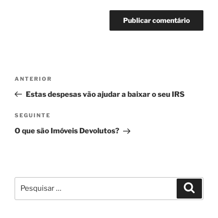
Navegação
Conteúdo
ANTERIOR
de
anterior
Estas despesas vão ajudar a baixar o seu IRS
artigos
Conteúdo
SEGUINTE
seguinte
O que são Imóveis Devolutos?
Pesquisar
Pesqui
por: