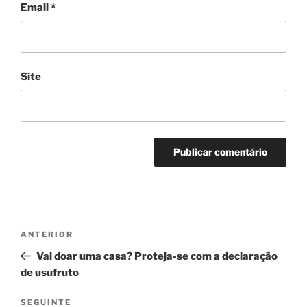
Email
*
Site
Navegação
Conteúdo
ANTERIOR
de
anterior
Vai doar uma casa? Proteja-se com a declaração
artigos
de usufruto
Conteúdo
SEGUINTE