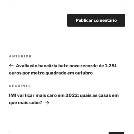
Navegação
Conteúdo
ANTERIOR
de
anterior
Avaliação bancária bate novo recorde de 1.251
artigos
euros por metro quadrado em outubro
Conteúdo
SEGUINTE
seguinte
IMI vai ficar mais caro em 2022: quais as casas em
que mais sobe?