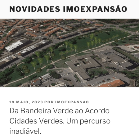
Saltar
NOVIDADES IMOEXPANSÃO
para
o
conteúdo
PUBLICADO
18 MAIO, 2023
POR
IMOEXPANSAO
EM
Da Bandeira Verde ao Acordo
Cidades Verdes. Um percurso
inadiável.