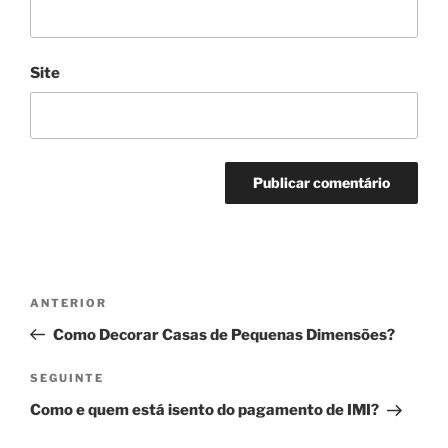
Site
Navegação
Conteúdo
ANTERIOR
de
anterior
Como Decorar Casas de Pequenas Dimensões?
artigos
Conteúdo
SEGUINTE
seguinte
Como e quem está isento do pagamento de IMI?