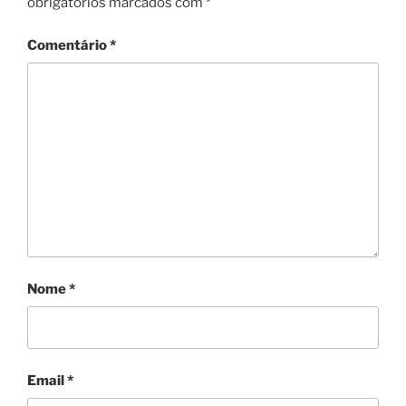
obrigatórios marcados com
*
Comentário
*
Nome
*
Email
*