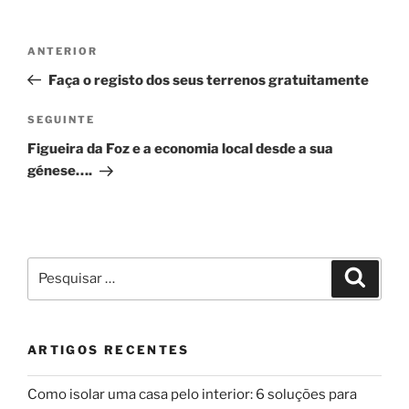
Navegação
Conteúdo
ANTERIOR
de
anterior
Faça o registo dos seus terrenos gratuitamente
artigos
Conteúdo
SEGUINTE
seguinte
Figueira da Foz e a economia local desde a sua
génese….
Pesquisar
Pesqui
por:
ARTIGOS RECENTES
Como isolar uma casa pelo interior: 6 soluções para