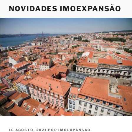
Saltar
NOVIDADES IMOEXPANSÃO
para
o
conteúdo
PUBLICADO
16 AGOSTO, 2021
POR
IMOEXPANSAO