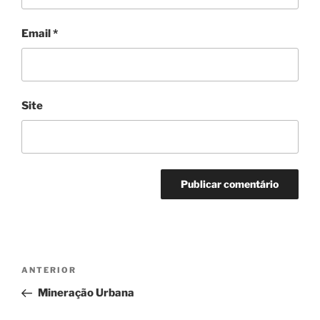
Email
*
Site
Navegação
Conteúdo
ANTERIOR
de
anterior
Mineração Urbana
artigos