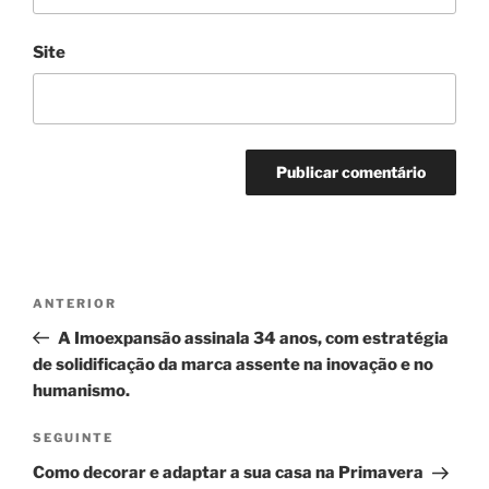
Site
Navegação
Conteúdo
ANTERIOR
de
anterior
A Imoexpansão assinala 34 anos, com estratégia
artigos
de solidificação da marca assente na inovação e no
humanismo.
Conteúdo
SEGUINTE
seguinte
Como decorar e adaptar a sua casa na Primavera