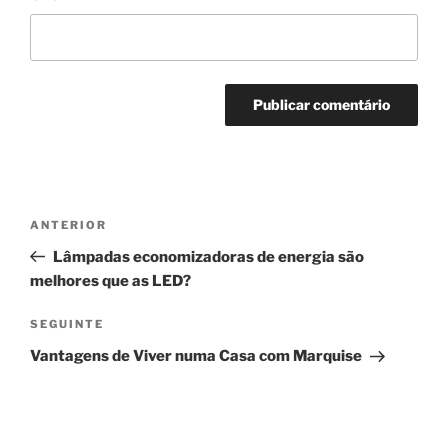
Navegação
Conteúdo
ANTERIOR
de
anterior
Lâmpadas economizadoras de energia são
artigos
melhores que as LED?
Conteúdo
SEGUINTE
seguinte
Vantagens de Viver numa Casa com Marquise