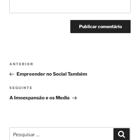
Navegação
Conteúdo
ANTERIOR
de
anterior
Empreender no Social Também
artigos
Conteúdo
SEGUINTE
seguinte
A Imoexpansão e os Media
Pesquisar
Pesqui
por: