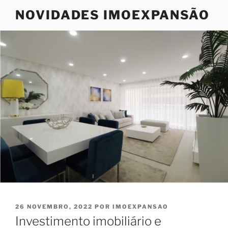
Saltar
NOVIDADES IMOEXPANSÃO
para
o
conteúdo
PUBLICADO
26 NOVEMBRO, 2022
POR
IMOEXPANSAO
EM
Investimento imobiliário e