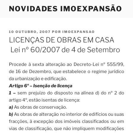
Saltar
NOVIDADES IMOEXPANSÃO
para
o
conteúdo
PUBLICADO
10 OUTUBRO, 2007
POR
IMOEXPANSAO
EM
LICENÇAS DE OBRAS EM CASA
Lei nº 60/2007 de 4 de Setembro
Procede à sexta alteração ao Decreto-Lei nº 555/99,
de 16 de Dezembro, que estabelece o regime jurídico
da urbanização e edificação.
Artigo 6º – Isenção de licença
1 –
sem prejuízo do disposto na alínea d) do nº 2 do
artigo 4º, estão isentas de licença:
a)
As obras de conservação.
b)
As obras de alteração no interior de edifícios ou suas
fracções, à excepção dos imóveis classificados ou em
vias de classificação, que não impliquem modificações