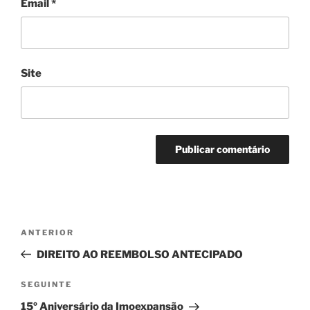
Email
*
Site
Navegação
Conteúdo
ANTERIOR
de
anterior
DIREITO AO REEMBOLSO ANTECIPADO
artigos
Conteúdo
SEGUINTE
seguinte
15º Aniversário da Imoexpansão